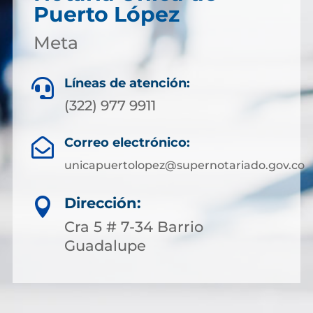
Puerto López
Meta
Líneas de atención:

(322) 977 9911
Correo electrónico:

unicapuertolopez@supernotariado.gov.co
Dirección:

Cra 5 # 7-34 Barrio
Guadalupe