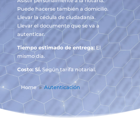
Asistir personalmente a la notaría.
Puede hacerse también a domicilio.
Llevar la cédula de ciudadanía.
Llevar el documento que se va a
autenticar.
Tiempo estimado de entrega:
El
mismo día.
Costo: SÍ.
Según tarifa notarial.
Home
Autenticación
9