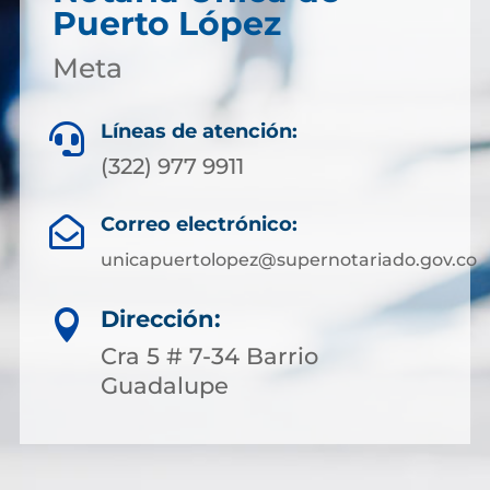
Puerto López
Meta
Líneas de atención:

(322) 977 9911
Correo electrónico:

unicapuertolopez@supernotariado.gov.co
Dirección:

Cra 5 # 7-34 Barrio
Guadalupe