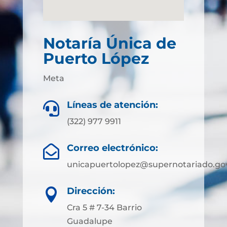
Notaría Única de
Puerto López
Meta
Líneas de atención:

(322) 977 9911
Correo electrónico:

unicapuertolopez@supernotariado.go
Dirección:

Cra 5 # 7-34 Barrio
Guadalupe