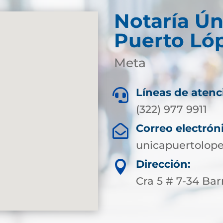
Notaría Ún
Puerto Ló
Meta
Líneas de atenc

(322) 977 9911
Correo electrón

unicapuertolop
Dirección:

Cra 5 # 7-34 Ba