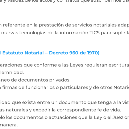
 y validez de los actos y contratos que suscriben los usua
 referente en la prestación de servicios notariales ad
 nuevas tecnologías de la información TICS para supli
l Estatuto Notarial – Decreto 960 de 1970)
laraciones que conforme a las Leyes requieran escritura 
solemnidad.
táneo de documentos privados.
 firmas de funcionarios o particulares y de otros Notar
idad que exista entre un documento que tenga a la vista
as naturales y expedir la correspondiente fe de vida.
olo los documentos o actuaciones que la Ley o el Juez o
 manera.