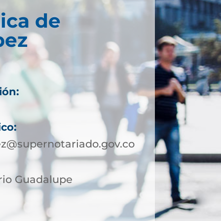
ica de
pez
ión:
ico:
ez@supernotariado.gov.co
rrio Guadalupe