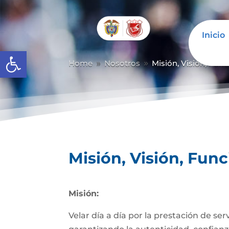
Inicio
Abrir barra de herramientas
Home
Nosotros
Misión, Visión, Fun
9
9
Misión, Visión, Fun
Misión:
Velar día a día por la prestación de se