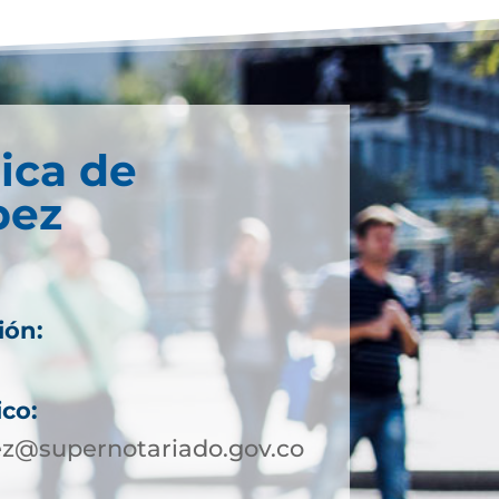
ica de
pez
ión:
ico:
ez@supernotariado.gov.co