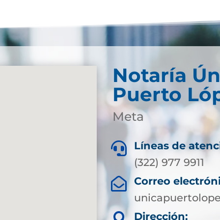
Notaría Ún
Puerto Ló
Meta
Líneas de atenc

(322) 977 9911
Correo electrón

unicapuertolop
Dirección:
