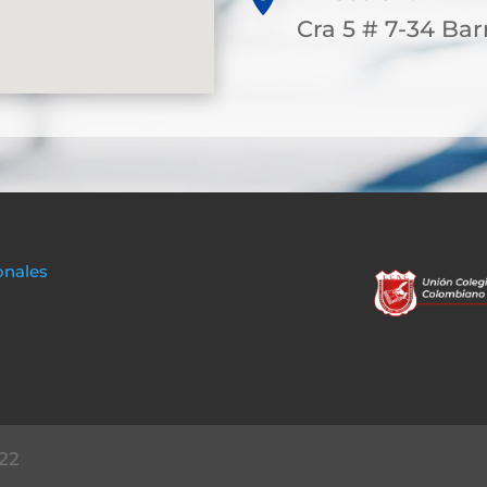
Cra 5 # 7-34 Ba
onales
22