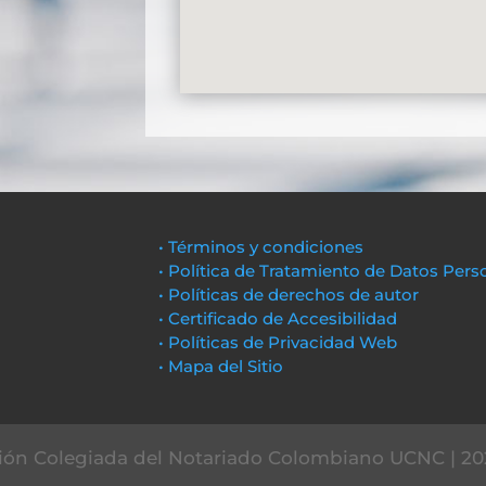
• Términos y condiciones
• Política de Tratamiento de Datos Pers
• Políticas de derechos de autor
• Certificado de Accesibilidad
• Políticas de Privacidad Web
• Mapa del Sitio
ón Colegiada del Notariado Colombiano UCNC | 20