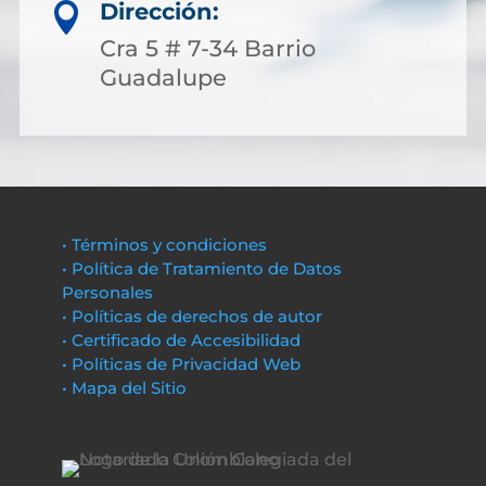
Dirección:

Cra 5 # 7-34 Barrio
Guadalupe
• Términos y condiciones
• Política de Tratamiento de Datos
Personales
• Políticas de derechos de autor
• Certificado de Accesibilidad
• Políticas de Privacidad Web
• Mapa del Sitio