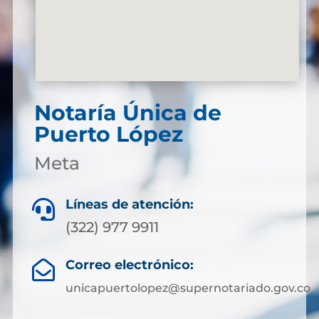
Notaría Única de
Puerto López
Meta
Líneas de atención:

(322) 977 9911
Correo electrónico:

unicapuertolopez@supernotariado.gov.co