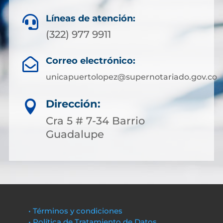
Líneas de atención:

(322) 977 9911
Correo electrónico:

unicapuertolopez@supernotariado.gov.co
Dirección:

Cra 5 # 7-34 Barrio
Guadalupe
• Términos y condiciones
• Política de Tratamiento de Datos