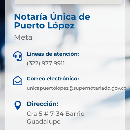
Notaría Única de
Puerto López
Meta
Líneas de atención:

(322) 977 9911
Correo electrónico:

unicapuertolopez@supernotariado.gov.co
Dirección:

Cra 5 # 7-34 Barrio
Guadalupe