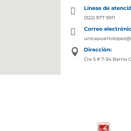
Líneas de atenci

(322) 977 9911
Correo electróni

unicapuertolopez@
Dirección:

Cra 5 # 7-34 Barrio