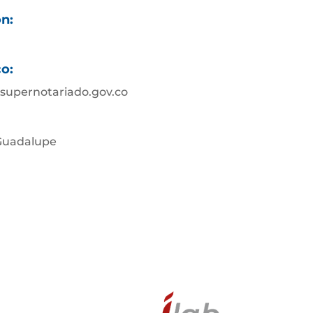
ón:
co:
supernotariado.gov.co
 Guadalupe