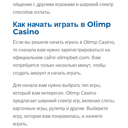
общение с другими игроками и широкий спектр
способов оплаты.
Как начать играть в Olimp
Casino
Если вы решили начать играть в Olimp Casino,
то сначала вам нужно зарегистрироваться на
официальном сайте olimpbet.com. Вам
потребуется только несколько минут, чтобы
создать аккаунт и начать играть.
Для начала вам нужно выбрать тип игры,
который вам интересен. Olimp Casino
предлагает широкий спектр игр, включая слоты,
карточные игры, рулетку и другие. Выберите
игру, которая вам понравилась, и начните
играть.