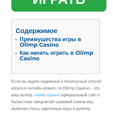
Содержимое
Преимущества игры в
Olimp Casino
Как начать играть в Olimp
Casino
Если вы ищете надежный и безопасный способ
играть в онлайн-казино, то Olimp Casino – это
ваш выбор.
олимп казино
официальный сайт в
Казахстане предлагает широкий спектр игр,
включая слоты, карточные игры и рулетку.