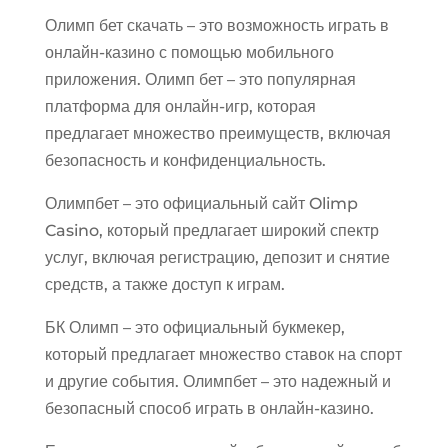
Олимп бет скачать – это возможность играть в
онлайн-казино с помощью мобильного
приложения. Олимп бет – это популярная
платформа для онлайн-игр, которая
предлагает множество преимуществ, включая
безопасность и конфиденциальность.
Олимпбет – это официальный сайт Olimp
Casino, который предлагает широкий спектр
услуг, включая регистрацию, депозит и снятие
средств, а также доступ к играм.
БК Олимп – это официальный букмекер,
который предлагает множество ставок на спорт
и другие события. Олимпбет – это надежный и
безопасный способ играть в онлайн-казино.