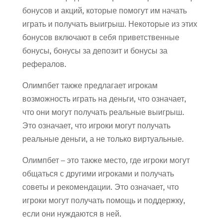
бонусов и акций, которые помогут им начать
играть и получать выигрыш. Некоторые из этих
бонусов включают в себя приветственные
бонусы, бонусы за депозит и бонусы за
рефералов.
Олимпбет также предлагает игрокам
возможность играть на деньги, что означает,
что они могут получать реальные выигрыш.
Это означает, что игроки могут получать
реальные деньги, а не только виртуальные.
Олимпбет – это также место, где игроки могут
общаться с другими игроками и получать
советы и рекомендации. Это означает, что
игроки могут получать помощь и поддержку,
если они нуждаются в ней.