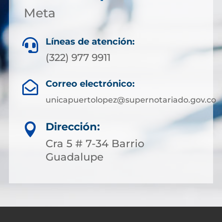
Meta
Líneas de atención:

(322) 977 9911
Correo electrónico:

unicapuertolopez@supernotariado.gov.co
Dirección:

Cra 5 # 7-34 Barrio
Guadalupe