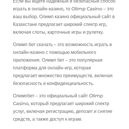
Если вы ищете надежный и безопасный способ
играть в онлайн-казино, то Olimp Casino – это
ваш выбор. Олимп казино официальный сайт в
Казахстане предлагает широкий спектр игр,
включая слоты, карточные игры и рулетку.
Олимп бет скачать – это возможность играть в
онлайн-казино с помощью мобильного
приложения. Олимп бет – это популярная
платформа для онлайн-игр, которая
предлагает множество преимуществ, включая
безопасность и конфиденциальность.
Олимпбет – это официальный сайт Olimp
Casino, который предлагает широкий спектр
услуг, включая регистрацию, депозит и снятие
средств, а также доступ к играм.