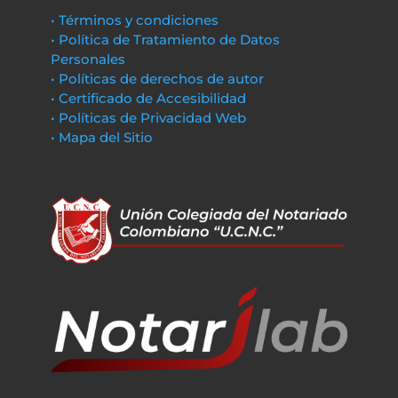
• Términos y condiciones
• Política de Tratamiento de Datos
Personales
• Políticas de derechos de autor
• Certificado de Accesibilidad
• Políticas de Privacidad Web
• Mapa del Sitio