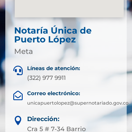
Notaría Única de
Puerto López
Meta
Líneas de atención:

(322) 977 9911
Correo electrónico:

unicapuertolopez@supernotariado.gov.co
Dirección:

Cra 5 # 7-34 Barrio