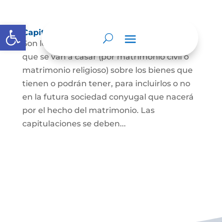
Abrir barra de herramientas
Capitulaciones Matrimoniales
Son los acuerdos que hacen las personas
que se van a casar (por matrimonio civil o
matrimonio religioso) sobre los bienes que
tienen o podrán tener, para incluirlos o no
en la futura sociedad conyugal que nacerá
por el hecho del matrimonio. Las
capitulaciones se deben...