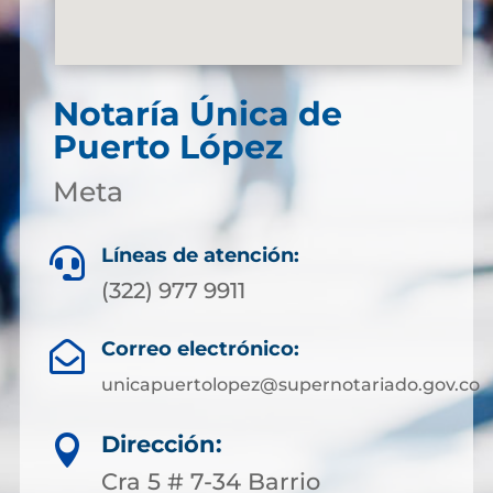
Notaría Única de
Puerto López
Meta
Líneas de atención:

(322) 977 9911
Correo electrónico:

unicapuertolopez@supernotariado.gov.co
Dirección:

Cra 5 # 7-34 Barrio