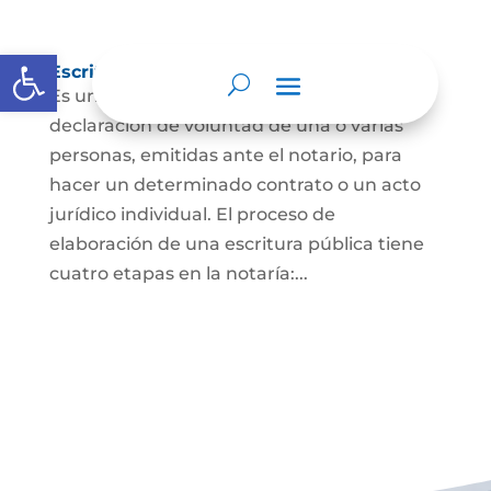
Abrir barra de herramientas
Escritura Pública
Es un documento que contiene la
declaración de voluntad de una o varias
personas, emitidas ante el notario, para
hacer un determinado contrato o un acto
jurídico individual. El proceso de
elaboración de una escritura pública tiene
cuatro etapas en la notaría:...