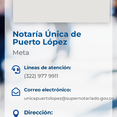
Notaría Única de
Puerto López
Meta
Líneas de atención:

(322) 977 9911
Correo electrónico:

unicapuertolopez@supernotariado.gov.co
Dirección:
