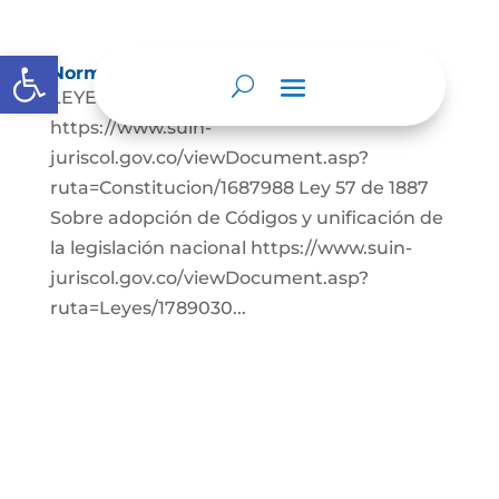
Abrir barra de herramientas
Normatividad
LEYES: Constitución Política de Colombia.
https://www.suin-
juriscol.gov.co/viewDocument.asp?
ruta=Constitucion/1687988 Ley 57 de 1887
Sobre adopción de Códigos y unificación de
la legislación nacional https://www.suin-
juriscol.gov.co/viewDocument.asp?
ruta=Leyes/1789030...